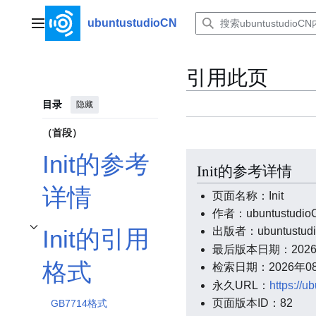
跳
转
ubuntustudioCN
主菜单
到
内
容
引用此页
目录
隐藏
（首段）
Init的参考
Init的参考详情
详情
页面名称：Init
作者：ubuntustud
Init的引用
出版者：ubuntustud
开关Init的引用格式子章节
最后版本日期：2026年0
格式
检索日期：2026年08月
永久URL：
https://u
页面版本ID：82
GB7714格式