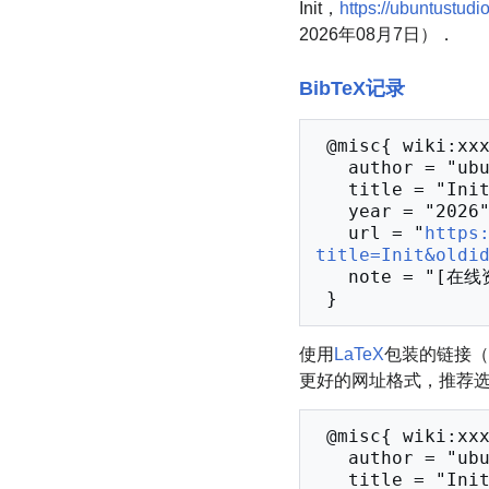
Init，
https://ubuntustu
2026年08月7日）．
BibTeX记录
 @misc{ wiki:xxx,

   author = "ubuntustudioCN",

   title = "Init --- ubuntustudioCN{,} ",

   year = "2026",

   url = "
https
title=Init&oldi
   note = "[在线资源；访问于2026年08月7日]"

使用
LaTeX
包装的链接（
更好的网址格式，推荐
 @misc{ wiki:xxx,

   author = "ubuntustudioCN",

   title = "Init --- ubuntustudioCN{,} ",
