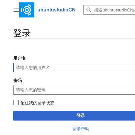
跳
转
ubuntustudioCN
主菜单
到
内
容
登录
用户名
密码
记住我的登录状态
登录
登录帮助