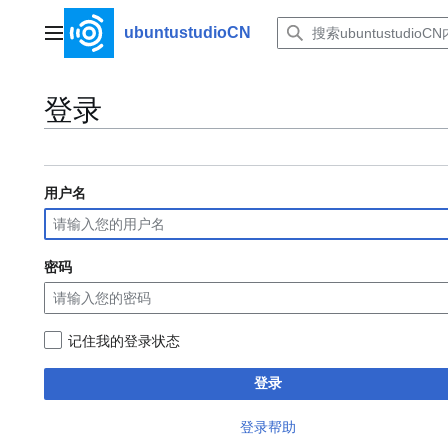
跳
转
ubuntustudioCN
主菜单
到
内
容
登录
用户名
密码
记住我的登录状态
登录
登录帮助