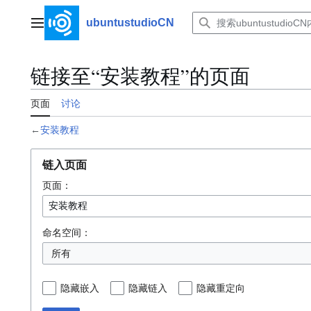
跳
转
ubuntustudioCN
主菜单
到
内
容
链接至“安装教程”的页面
页面
讨论
←
安装教程
链入页面
页面：
命名空间：
所有
隐藏嵌入
隐藏链入
隐藏重定向