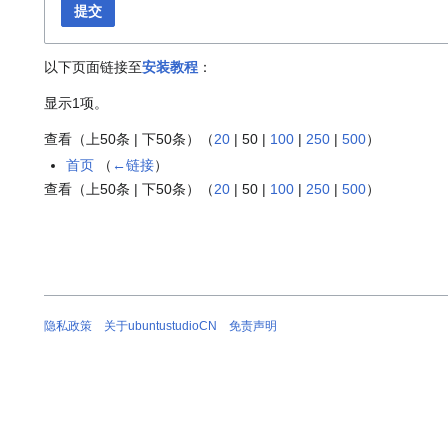
提交
以下页面链接至
安装教程
：
显示1项。
查看（
上50条
|
下50条
）（
20
|
50
|
100
|
250
|
500
）
首页
（
←链接
）
查看（
上50条
|
下50条
）（
20
|
50
|
100
|
250
|
500
）
隐私政策
关于ubuntustudioCN
免责声明