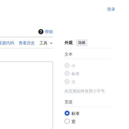
登录
帮助
外观
隐藏
看源代码
查看历史
工具
文本
小
标准
大
此页面始终使用小字号
宽度
标准
宽