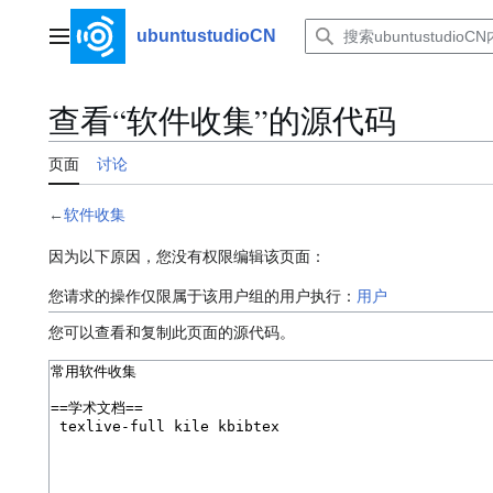
跳
转
ubuntustudioCN
主菜单
到
内
容
查看“︁软件收集”︁的源代码
页面
讨论
←
软件收集
因为以下原因，您没有权限编辑该页面：
您请求的操作仅限属于该用户组的用户执行：
用户
您可以查看和复制此页面的源代码。